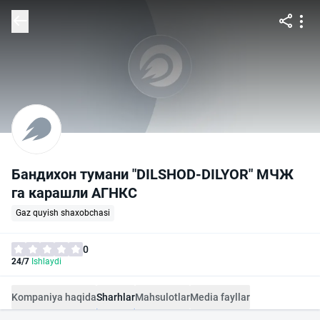
Бандихон тумани "DILSHOD-DILYOR" МЧЖ
га карашли АГНКС
Gaz quyish shaxobchasi
0
24/7
Ishlaydi
Kompaniya haqida
Sharhlar
Mahsulotlar
Media fayllar