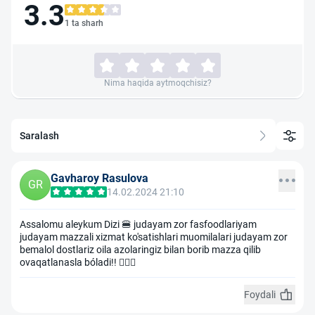
3.3
1 ta sharh
Nima haqida aytmoqchisiz?
Saralash
Gavharoy Rasulova
GR
14.02.2024 21:10
Assalomu aleykum Dizi 🍔 judayam zor fasfoodlariyam
judayam mazzali xizmat ko'satishlari muomilalari judayam zor
bemalol dostlariz oila azolaringiz bilan borib mazza qilib
ovaqatlanasla bóladi!! 👍🏻🤩
Foydali