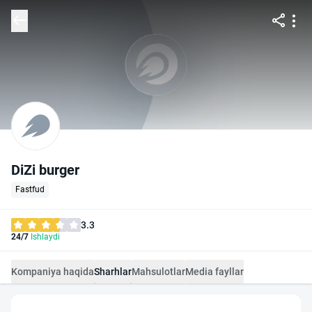
DiZi burger
Fastfud
3.3
24/7
Ishlaydi
Kompaniya haqida
Sharhlar
Mahsulotlar
Media fayllar