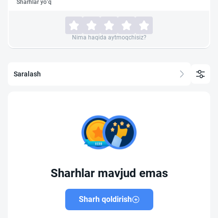
Sharhlar yo‘q
Nima haqida aytmoqchisiz?
Saralash
Sharhlar mavjud emas
Sharh qoldirish