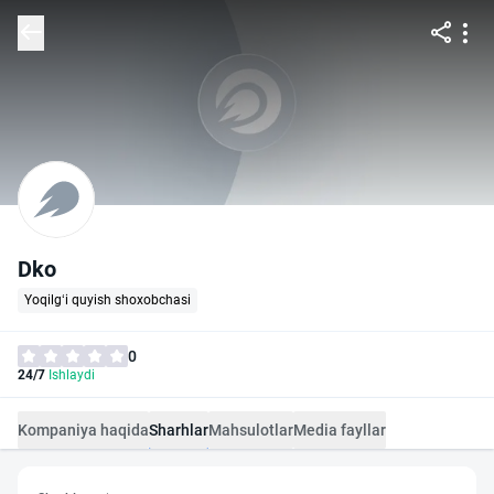
Dko
Yoqilg‘i quyish shoxobchasi
0
24/7
Ishlaydi
Kompaniya haqida
Sharhlar
Mahsulotlar
Media fayllar