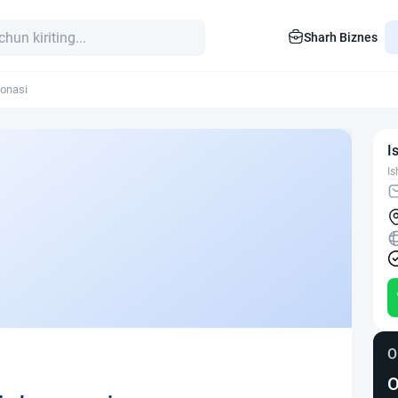
Sharh Biznes
onasi
I
Is
O
O