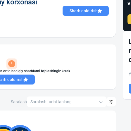
y korxonasi
v
Sharh qoldirish
!
n ortiq haqiqiy sharhlarni to'plashingiz kerak
Y
arh qoldirish
Saralash
Saralash turini tanlang