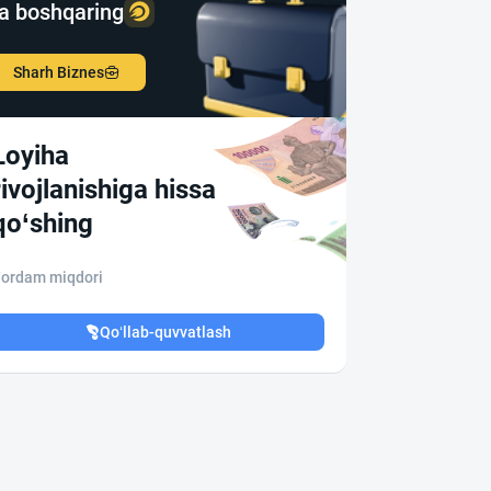
a boshqaring
Sharh Biznes
Loyiha
rivojlanishiga hissa
qo‘shing
ordam miqdori
Qo‘llab-quvvatlash