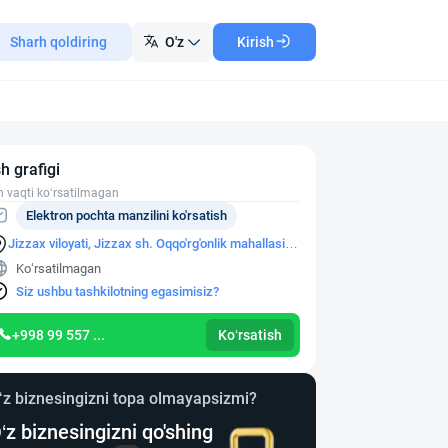
Sharh qoldiring
O'z
Kirish
sh grafigi
h vaqti ko‘rsatilmagan
Elektron pochta manzilini ko'rsatish
Jizzax viloyati, Jizzax sh. Oqqo'rg'onlik mahallasi,
O.Saidnasimov ko'chasi, 63-uy
Ko‘rsatilmagan
Siz ushbu tashkilotning egasimisiz?
+998 99 557 ...
Ko‘rsatish
‘z biznesingizni topa olmayapsizmi?
‘z biznesingizni qo'shing