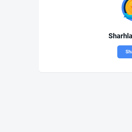
Sharhl
Sha