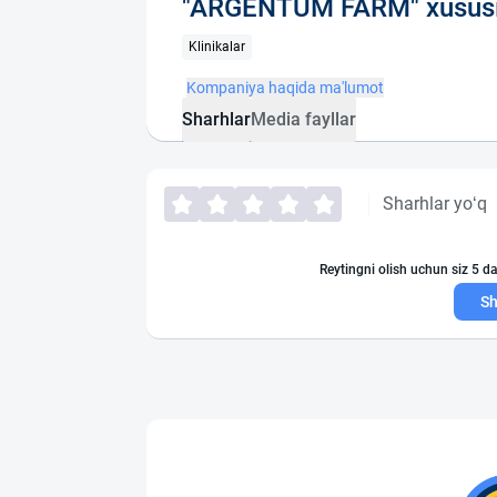
"ARGENTUM FARM" xususi
Klinikalar
Kompaniya haqida ma'lumot
Sharhlar
Media fayllar
Sharhlar yo‘q
Reytingni olish uchun siz 5 da
Sh