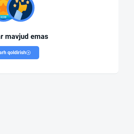
ar mavjud emas
rh qoldirish