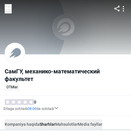
СамГУ, механико-математический
факультет
OTMlar
0
Ertaga ochiladi
08:00
da ochiladi
Kompaniya haqida
Sharhlar
Mahsulotlar
Media fayllar