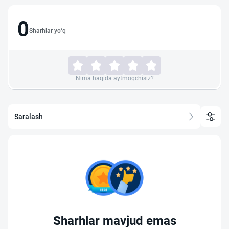
0
Sharhlar yo‘q
Nima haqida aytmoqchisiz?
Saralash
Sharhlar mavjud emas