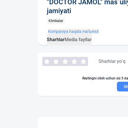
"DOCTOR JAMOL" mas`uliy
jamiyati
Klinikalar
Kompaniya haqida ma'lumot
Sharhlar
Media fayllar
Sharhlar yo‘q
Reytingni olish uchun siz 5 da
Sh