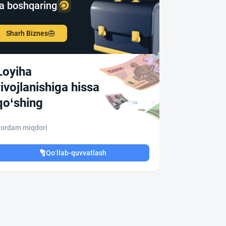
a boshqaring
Sharh Biznes
Loyiha
rivojlanishiga hissa
qo‘shing
ordam miqdori
Qo‘llab-quvvatlash