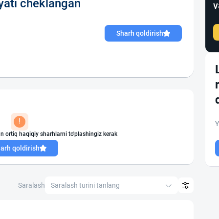
ati cheklangan
v
Sharh qoldirish
!
Y
n ortiq haqiqiy sharhlarni to'plashingiz kerak
arh qoldirish
Saralash
Saralash turini tanlang