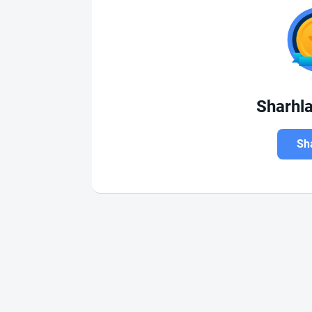
Sharhl
Sha