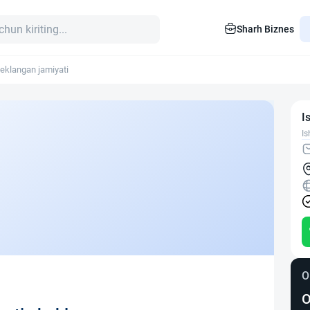
Sharh Biznes
eklangan jamiyati
I
Is
O
O