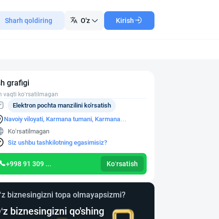
Sharh qoldiring
O'z
Kirish
sh grafigi
h vaqti ko‘rsatilmagan
Elektron pochta manzilini ko'rsatish
Navoiy viloyati, Karmana tumani, Karmana
shaharchasi Beshkent MFY, Beshkent ko'chasi, 38-
Ko‘rsatilmagan
uy
Siz ushbu tashkilotning egasimisiz?
+998 91 309 ...
Ko‘rsatish
‘z biznesingizni topa olmayapsizmi?
‘z biznesingizni qo'shing