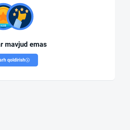
ar mavjud emas
rh qoldirish