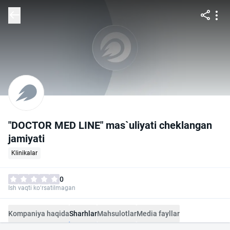
"DOCTOR MED LINE" mas`uliyati cheklangan
jamiyati
Klinikalar
0
Ish vaqti ko‘rsatilmagan
Kompaniya haqida
Sharhlar
Mahsulotlar
Media fayllar