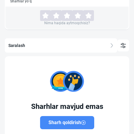
Sharhlar yo‘q
Nima haqida aytmoqchisiz?
Saralash
Sharhlar mavjud emas
Sharh qoldirish