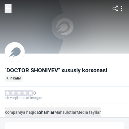
"DOCTOR SHONIYEV" xususiy korxonasi
Klinikalar
0
Ish vaqti ko‘rsatilmagan
Kompaniya haqida
Sharhlar
Mahsulotlar
Media fayllar