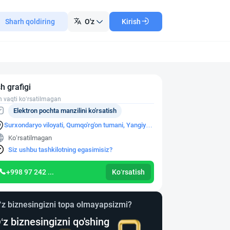
Sharh qoldiring
O'z
Kirish
sh grafigi
h vaqti ko‘rsatilmagan
Elektron pochta manzilini ko'rsatish
Surxondaryo viloyati, Qumqo'rg'on tumani, Yangiyer
shaharchasi Yangiyer mahallasi, raqamsiz uy
Ko‘rsatilmagan
Siz ushbu tashkilotning egasimisiz?
+998 97 242 ...
Ko‘rsatish
‘z biznesingizni topa olmayapsizmi?
‘z biznesingizni qo'shing