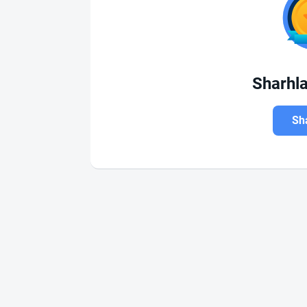
Sharhl
Sha