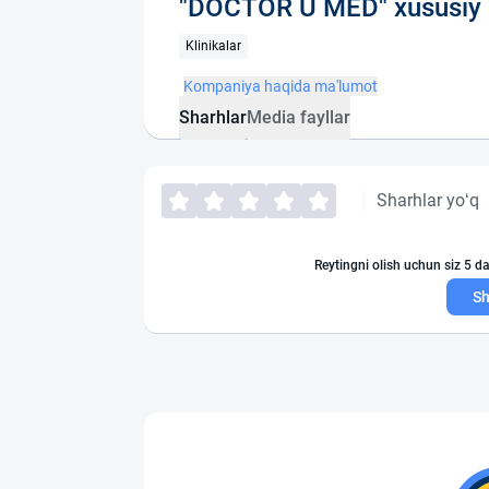
"DOCTOR U MED" xususiy 
Klinikalar
Kompaniya haqida ma'lumot
Sharhlar
Media fayllar
Sharhlar yo‘q
Reytingni olish uchun siz 5 da
Sh