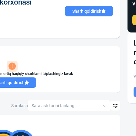
korxonasi
v
Sharh qoldirish
!
n ortiq haqiqiy sharhlarni to'plashingiz kerak
Y
arh qoldirish
Saralash
Saralash turini tanlang