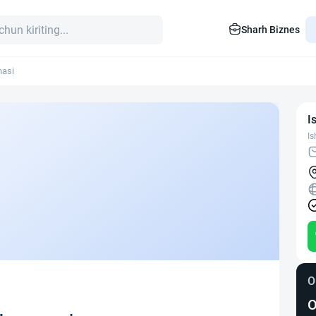
Sharh Biznes
nasi
I
Is
O
O