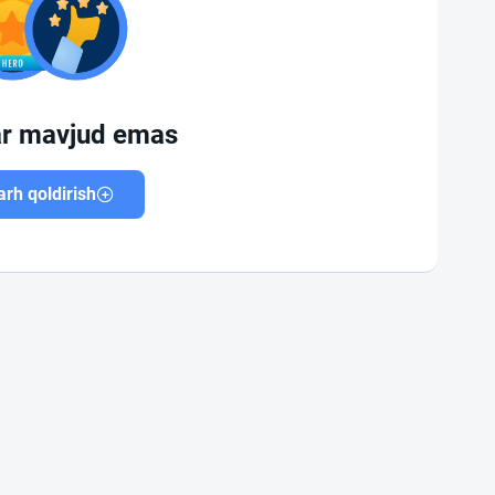
ar mavjud emas
rh qoldirish