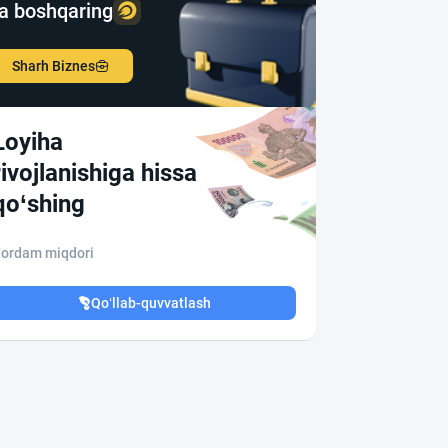
a boshqaring
Sharh Biznes
Loyiha
rivojlanishiga hissa
qo‘shing
ordam miqdori
Qo‘llab-quvvatlash