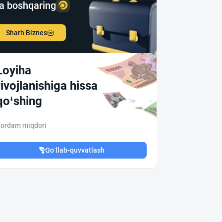
a boshqaring
Sharh Biznes
Loyiha
rivojlanishiga hissa
qo‘shing
ordam miqdori
Qo‘llab-quvvatlash