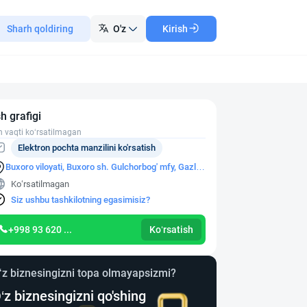
Sharh qoldiring
O'z
Kirish
sh grafigi
h vaqti ko‘rsatilmagan
Elektron pochta manzilini ko'rsatish
Buxoro viloyati, Buxoro sh. Gulchorbog' mfy, Gazli
shoh ko'chasi, 10-uy
Ko‘rsatilmagan
Siz ushbu tashkilotning egasimisiz?
+998 93 620 ...
Ko‘rsatish
‘z biznesingizni topa olmayapsizmi?
‘z biznesingizni qo'shing