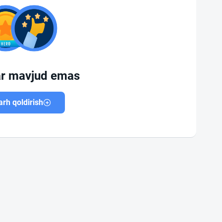
ar mavjud emas
rh qoldirish