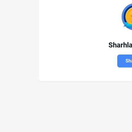
Sharhl
Sha