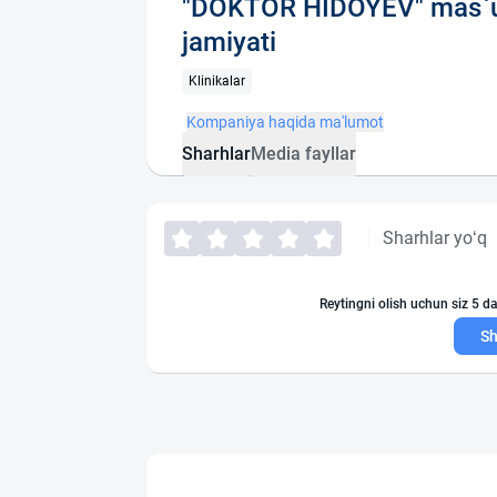
"DOKTOR HIDOYEV" mas`ul
jamiyati
Klinikalar
Kompaniya haqida ma'lumot
Sharhlar
Media fayllar
Sharhlar yo‘q
Reytingni olish uchun siz 5 da
Sh