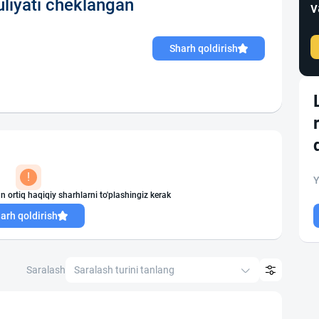
iyati cheklangan
v
Sharh qoldirish
!
Y
n ortiq haqiqiy sharhlarni to'plashingiz kerak
arh qoldirish
Saralash
Saralash turini tanlang