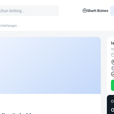
Sharh Biznes
 cheklangan
I
Is
O
O