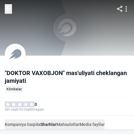
"DOKTOR VAXOBJON" mas'uliyati cheklangan
jamiyati
Klinikalar
0
Ish vaqti ko‘rsatilmagan
Kompaniya haqida
Sharhlar
Mahsulotlar
Media fayllar