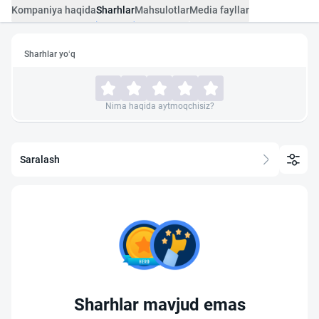
Kompaniya haqida
Sharhlar
Mahsulotlar
Media fayllar
Sharhlar yo‘q
Nima haqida aytmoqchisiz?
Saralash
Sharhlar mavjud emas