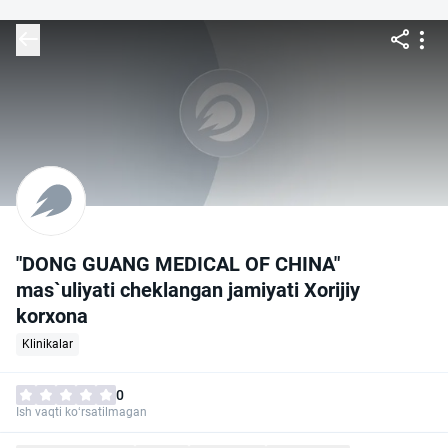
"DONG GUANG MEDICAL OF CHINA"
mas`uliyati cheklangan jamiyati Xorijiy
korxona
Klinikalar
0
Ish vaqti ko‘rsatilmagan