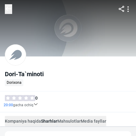
Dori-Ta`minoti
Dorixona
0
20:00
gacha ochiq
Kompaniya haqida
Sharhlar
Mahsulotlar
Media fayllar