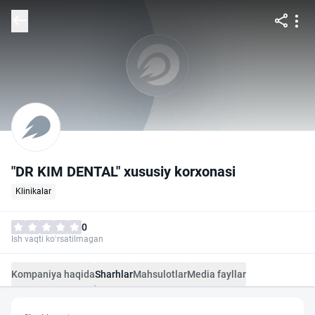
"DR KIM DENTAL" xususiy korxonasi
Klinikalar
0
Ish vaqti ko‘rsatilmagan
Kompaniya haqida
Sharhlar
Mahsulotlar
Media fayllar