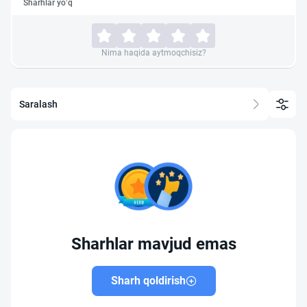
Sharhlar yo‘q
Nima haqida aytmoqchisiz?
Saralash
Sharhlar mavjud emas
Sharh qoldirish