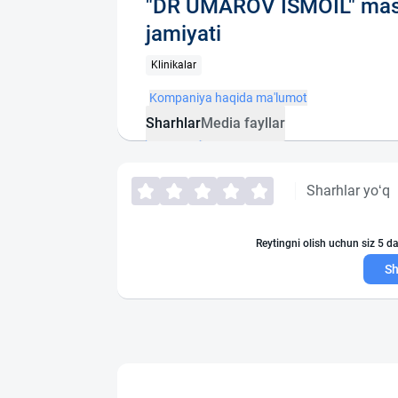
"DR UMAROV ISMOIL" mas`
jamiyati
Klinikalar
Kompaniya haqida ma'lumot
Sharhlar
Media fayllar
Sharhlar yo‘q
Reytingni olish uchun siz 5 da
Sh