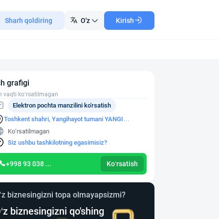
Sharh qoldiring
O'z
Kirish
sh grafigi
h vaqti ko‘rsatilmagan
Elektron pochta manzilini ko'rsatish
Toshkent shahri, Yangihayot tumani YANGI
CHOSHTEPA MFY, O'ZAR KO'CHASI, 33-UY
Ko‘rsatilmagan
Siz ushbu tashkilotning egasimisiz?
+998 93 038 ...
Ko‘rsatish
‘z biznesingizni topa olmayapsizmi?
‘z biznesingizni qo'shing