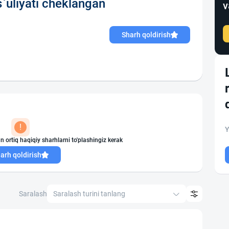
uliyati cheklangan
v
Sharh qoldirish
!
Y
n ortiq haqiqiy sharhlarni to'plashingiz kerak
arh qoldirish
Saralash
Saralash turini tanlang