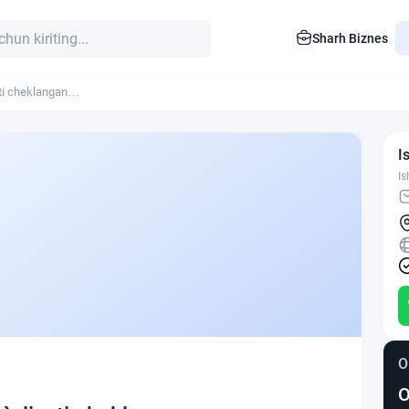
Sharh Biznes
i cheklangan
I
Is
O
O