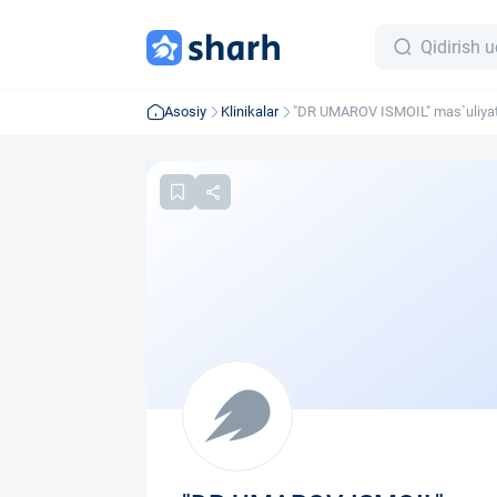
Asosiy
Klinikalar
"DR UMAROV ISMOIL" mas`uliyat
jamiyati