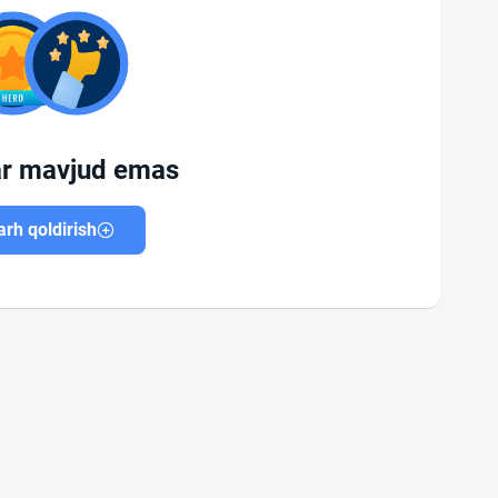
ar mavjud emas
rh qoldirish