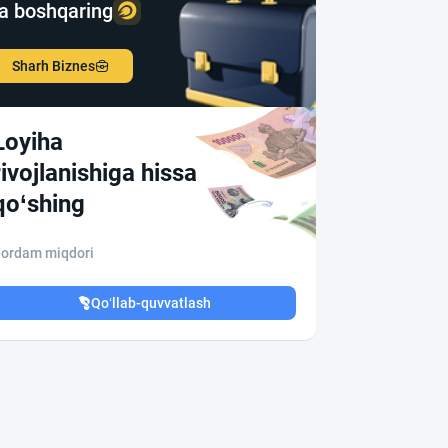
a boshqaring
Sharh Biznes
Loyiha
rivojlanishiga hissa
qo‘shing
ordam miqdori
Qo‘llab-quvvatlash