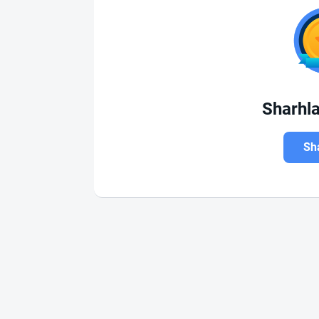
Sharhl
Sha