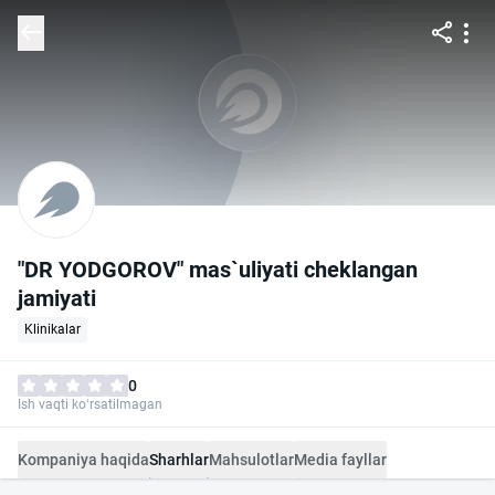
"DR YODGOROV" mas`uliyati cheklangan
jamiyati
Klinikalar
0
Ish vaqti ko‘rsatilmagan
Kompaniya haqida
Sharhlar
Mahsulotlar
Media fayllar