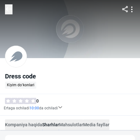
Dress code
Kiyim do‘konlari
0
Ertaga ochiladi
10:00
da ochiladi
Kompaniya haqida
Sharhlar
Mahsulotlar
Media fayllar