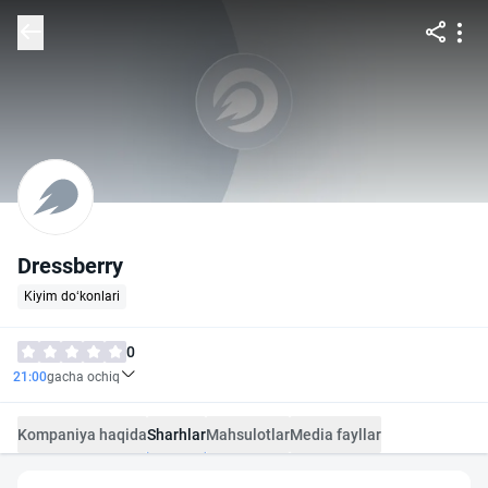
Dressberry
Kiyim do‘konlari
0
21:00
gacha ochiq
Kompaniya haqida
Sharhlar
Mahsulotlar
Media fayllar