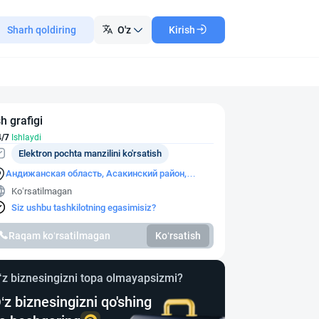
Sharh qoldiring
O'z
Kirish
sh grafigi
4/7
Ishlaydi
Elektron pochta manzilini ko'rsatish
Андижанская область, Асакинский район,
махаллинский сход граждан Шуркишлок, улица
Ko‘rsatilmagan
Бешгул
Siz ushbu tashkilotning egasimisiz?
Raqam ko‘rsatilmagan
Ko‘rsatish
‘z biznesingizni topa olmayapsizmi?
‘z biznesingizni qo'shing