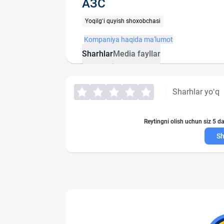
АЗС
Yoqilg‘i quyish shoxobchasi
Kompaniya haqida ma'lumot
Sharhlar
Media fayllar
Sharhlar yo‘q
Reytingni olish uchun siz 5 da
Sh