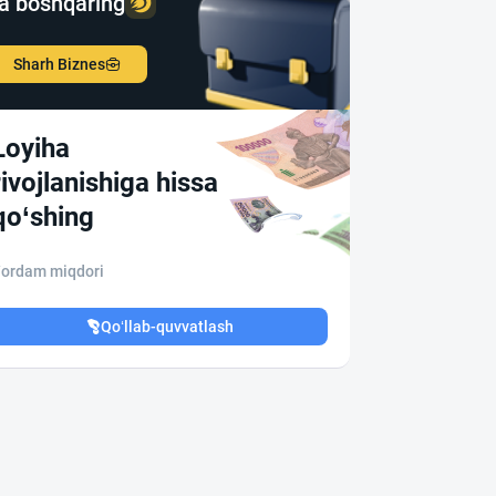
a boshqaring
Sharh Biznes
Loyiha
rivojlanishiga hissa
qo‘shing
ordam miqdori
Qo‘llab-quvvatlash