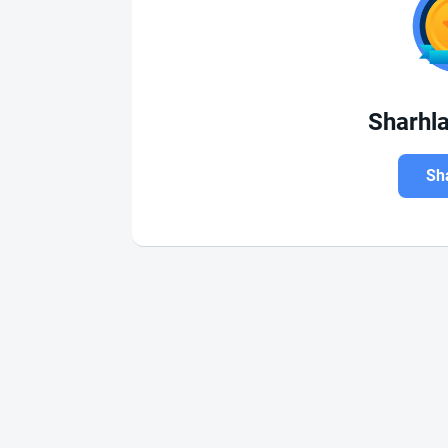
Sharhl
Sha