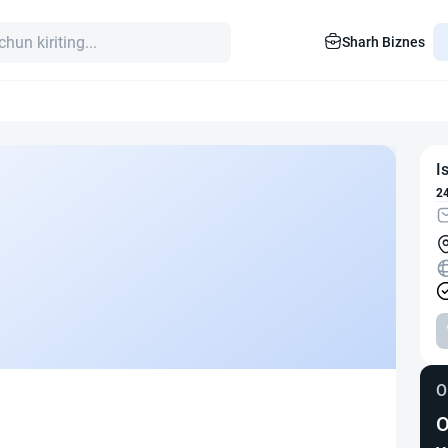
Sharh Biznes
I
2
O
O