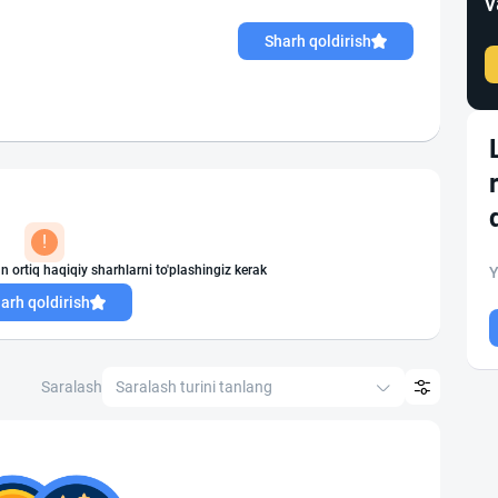
v
Sharh qoldirish
!
n ortiq haqiqiy sharhlarni to'plashingiz kerak
Y
arh qoldirish
Saralash
Saralash turini tanlang