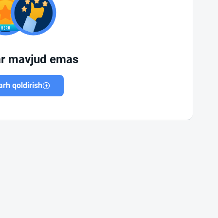
ar mavjud emas
rh qoldirish