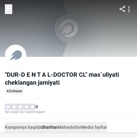
"DUR-D E N T A L-DOCTOR CL" mas`uliyati
cheklangan jamiyati
Klinikalar
0
Ish vaqti ko‘rsatilmagan
Kompaniya haqida
Sharhlar
Mahsulotlar
Media fayllar