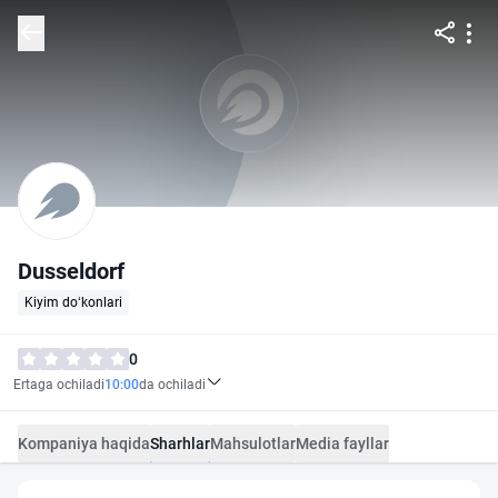
Dusseldorf
Kiyim do‘konlari
0
Ertaga ochiladi
10:00
da ochiladi
Kompaniya haqida
Sharhlar
Mahsulotlar
Media fayllar