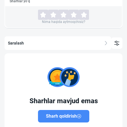
Sharhlar yo‘q
Nima haqida aytmoqchisiz?
Saralash
Sharhlar mavjud emas
Sharh qoldirish