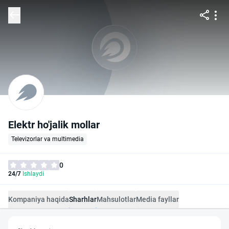
Elektr ho'jalik mollar
Televizorlar va multimedia
0
24/7
Ishlaydi
Kompaniya haqida
Sharhlar
Mahsulotlar
Media fayllar