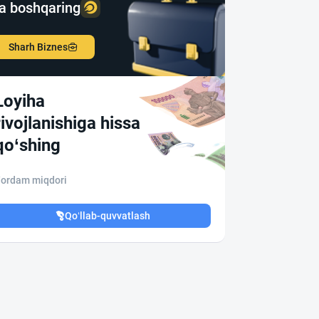
a boshqaring
Sharh Biznes
Loyiha
rivojlanishiga hissa
qo‘shing
ordam miqdori
Qo‘llab-quvvatlash