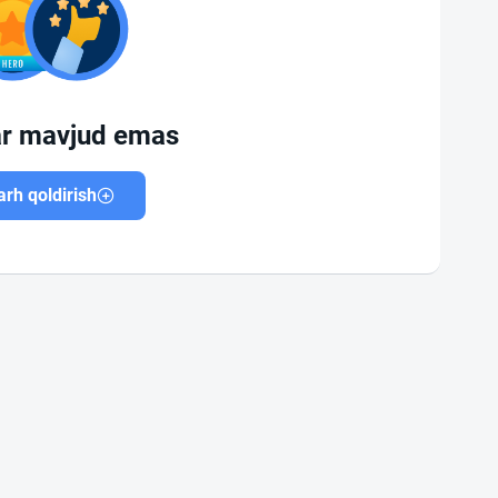
ar mavjud emas
rh qoldirish