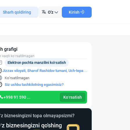
Sharh qoldiring
O'z
Kirish
sh grafigi
h vaqti ko‘rsatilmagan
Elektron pochta manzilini ko'rsatish
Jizzax viloyati, Sharof Rashidov tumani, Uch-tepa
shaharchasi Yangiobod mahallasi, raqamsiz uy
Ko‘rsatilmagan
Siz ushbu tashkilotning egasimisiz?
+998 91 590 ...
Ko‘rsatish
‘z biznesingizni topa olmayapsizmi?
‘z biznesingizni qo'shing