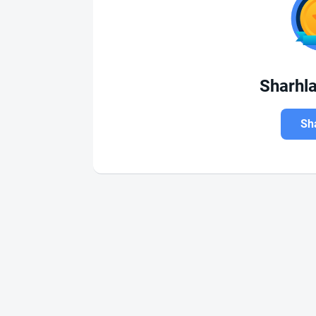
Sharhl
Sha