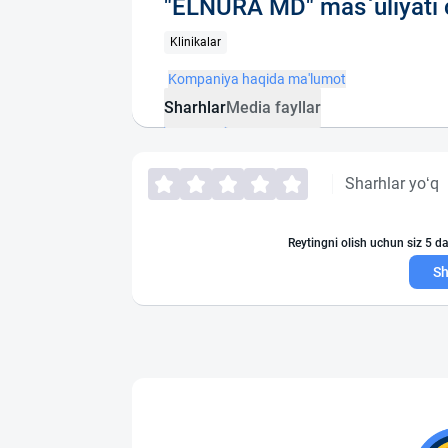
"ELNURA MD" mas`uliyati 
Klinikalar
Kompaniya haqida ma'lumot
Sharhlar
Media fayllar
Sharhlar yo‘q
Reytingni olish uchun siz 5 da
Sh