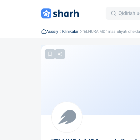
Asosiy
Klinikalar
"ELNURA MD" mas`uliyati chekla