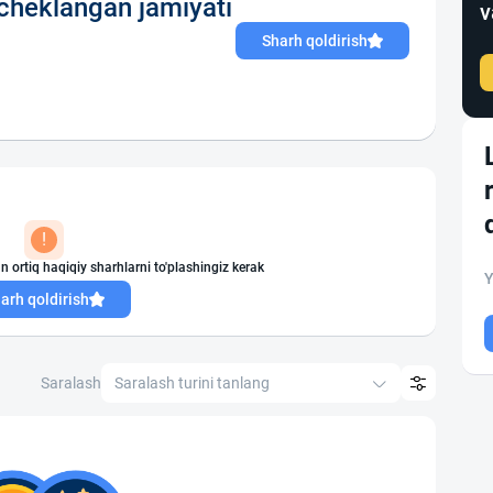
cheklangan jamiyati
v
Sharh qoldirish
!
n ortiq haqiqiy sharhlarni to'plashingiz kerak
Y
arh qoldirish
Saralash
Saralash turini tanlang