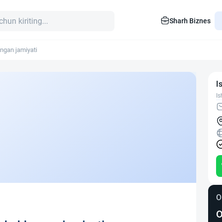
Sharh Biznes
ngan jamiyati
I
Is
O
O