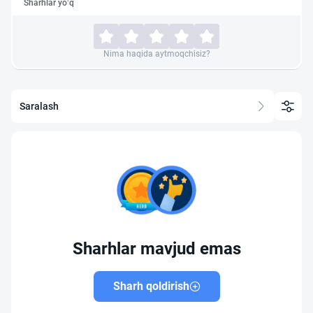
Sharhlar yo‘q
Nima haqida aytmoqchisiz?
Saralash
Sharhlar mavjud emas
Sharh qoldirish