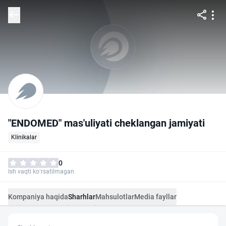
"ENDOMED" mas'uliyati cheklangan jamiyati
Klinikalar
0
Ish vaqti ko‘rsatilmagan
Kompaniya haqida
Sharhlar
Mahsulotlar
Media fayllar