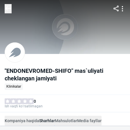
"ENDONEVROMED-SHIFO" mas`uliyati
cheklangan jamiyati
Klinikalar
0
Ish vaqti ko‘rsatilmagan
Kompaniya haqida
Sharhlar
Mahsulotlar
Media fayllar