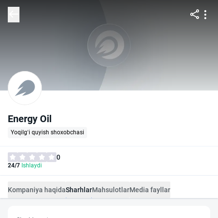
Energy Oil
Yoqilg‘i quyish shoxobchasi
0
24/7
Ishlaydi
Kompaniya haqida
Sharhlar
Mahsulotlar
Media fayllar