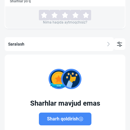
Sharhlar yo‘q
Nima haqida aytmoqchisiz?
Saralash
Sharhlar mavjud emas
Sharh qoldirish