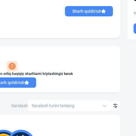
Sharh qoldirish
Y
!
n ortiq haqiqiy sharhlarni to'plashingiz kerak
arh qoldirish
Saralash
Saralash turini tanlang