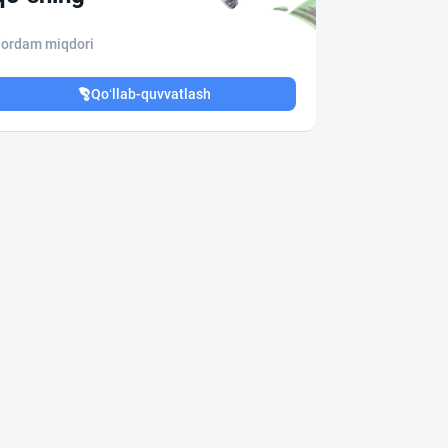
ordam miqdori
Qo‘llab-quvvatlash