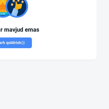
ar mavjud emas
rh qoldirish