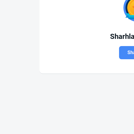
Sharhl
Sha