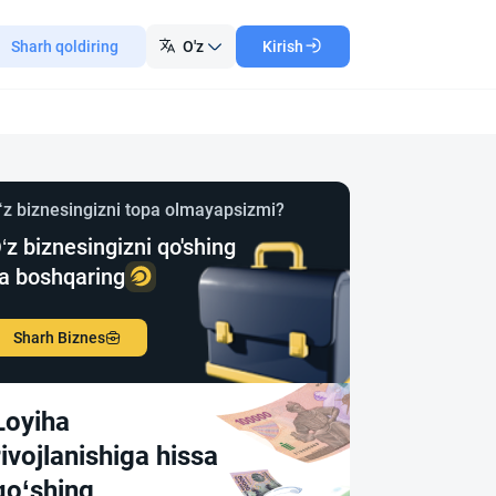
Sharh qoldiring
O'z
Kirish
‘z biznesingizni topa olmayapsizmi?
‘z biznesingizni qo'shing
a boshqaring
Sharh Biznes
Loyiha
rivojlanishiga hissa
qo‘shing