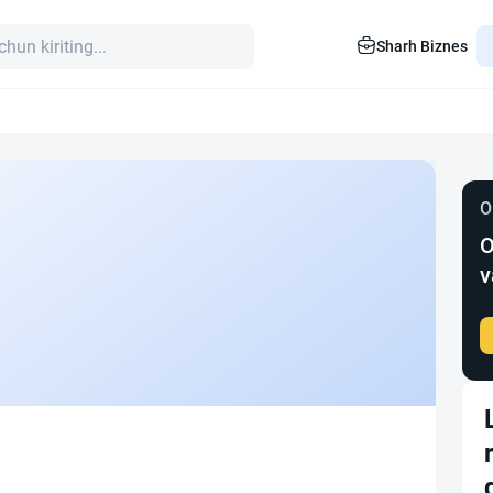
Sharh Biznes
O
O
v