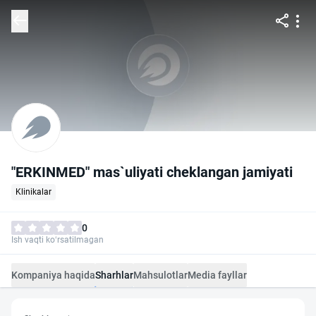
"ERKINMED" mas`uliyati cheklangan jamiyati
Klinikalar
0
Ish vaqti ko‘rsatilmagan
Kompaniya haqida
Sharhlar
Mahsulotlar
Media fayllar