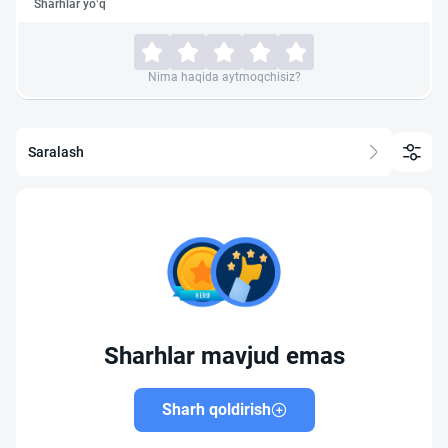
Sharhlar yo‘q
Nima haqida aytmoqchisiz?
Saralash
Sharhlar mavjud emas
Sharh qoldirish