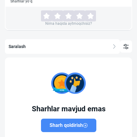
Sharhlar yo‘q
Nima haqida aytmoqchisiz?
Saralash
Sharhlar mavjud emas
Sharh qoldirish