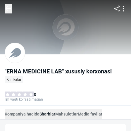
"ERNA MEDICINE LAB" xususiy korxonasi
Klinikalar
0
Ish vaqti ko‘rsatilmagan
Kompaniya haqida
Sharhlar
Mahsulotlar
Media fayllar