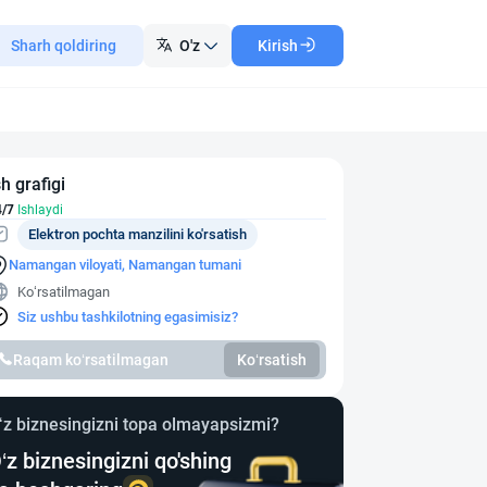
Sharh qoldiring
O'z
Kirish
sh grafigi
4/7
Ishlaydi
Elektron pochta manzilini ko'rsatish
Namangan viloyati, Namangan tumani
Ko‘rsatilmagan
Siz ushbu tashkilotning egasimisiz?
Raqam ko‘rsatilmagan
Ko‘rsatish
‘z biznesingizni topa olmayapsizmi?
‘z biznesingizni qo'shing