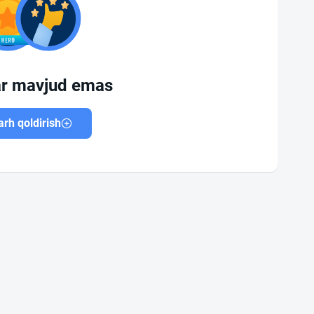
ar mavjud emas
rh qoldirish