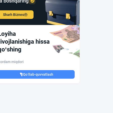
a boshqaring
Sharh Biznes
Loyiha
rivojlanishiga hissa
qo‘shing
ordam miqdori
Qo‘llab-quvvatlash