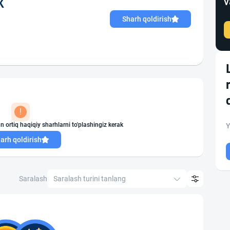
v
Ж
Sharh qoldirish
!
n ortiq haqiqiy sharhlarni to'plashingiz kerak
Y
arh qoldirish
Saralash
Saralash turini tanlang