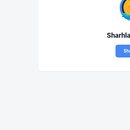
Sharhl
Sha