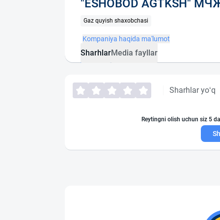
"ESHOBOD AGTKSH" МЧ
Gaz quyish shaxobchasi
Kompaniya haqida ma'lumot
Sharhlar
Media fayllar
Sharhlar yo‘q
Reytingni olish uchun siz 5 da
Sh