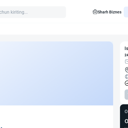
Sharh Biznes
I
2
O
O