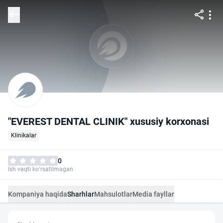
"EVEREST DENTAL CLINIK" xususiy korxonasi
Klinikalar
0
Ish vaqti ko‘rsatilmagan
Kompaniya haqida
Sharhlar
Mahsulotlar
Media fayllar