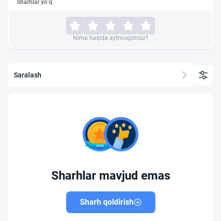
Sharhlar yo‘q
Nima haqida aytmoqchisiz?
Saralash
Sharhlar mavjud emas
Sharh qoldirish