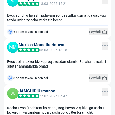
NJ
18.03.2025 15:21
Evos achchiq lavashi judayam zór dastafka xizmatiga gap yuq
tezda uyingizgacha yetkazib beradi
Foydali
6 odam foydali hisobladi
Muxlisa Mamatkarimova
MM
05.03.2025 18:18
Evos doim tezkor biz koproq evosdan olamiz. Barcha narsalari
sifatli hammalariga omad
Foydali
8 odam foydali hisobladi
JAMSHID Usmonov
JU
27.02.2025 06:47
Kecha Evos (Toshkent ko‘chasi, Bog‘iravon 29) filialiga tashrif
buyurdim va tajribam juda yaxshi bo‘ldi. Restoran ichki