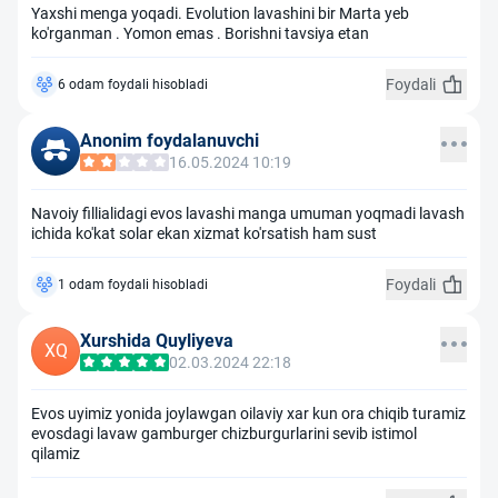
Yaxshi menga yoqadi. Evolution lavashini bir Marta yeb
ko'rganman . Yomon emas . Borishni tavsiya etan
Foydali
6 odam foydali hisobladi
Anonim foydalanuvchi
16.05.2024 10:19
Navoiy fillialidagi evos lavashi manga umuman yoqmadi lavash
ichida ko'kat solar ekan xizmat ko'rsatish ham sust
Foydali
1 odam foydali hisobladi
Xurshida Quyliyeva
XQ
02.03.2024 22:18
Evos uyimiz yonida joylawgan oilaviy xar kun ora chiqib turamiz
evosdagi lavaw gamburger chizburgurlarini sevib istimol
qilamiz