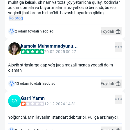
muhitiga kelsak, shinam va toza, joy yetarlicha qulay. Xodimlar
xushmuomala va buyurtmalarni tez yetkazib berishdi, bu esa
yoqimli jihatlardan biri bo‘ldi. Lavash buyurtma qildim,
...
Ko‘proq
Foydali
2 odam foydali hisobladi
kamola Muhammadyunusovna
20.02.2025 00:27
Ajoyib stripslarga gap yo'q juda mazali menga yoqadi doim
olaman
Foydali
13 odam foydali hisobladi
Garri Yamn
GY
12.12.2024 14:31
Yolğonchi. Mini lavashni standart deb turibi. Puliga arzimaydi.