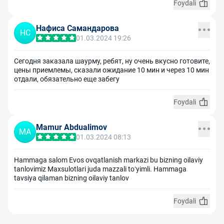
Foydali
Нафиса Самандарова
НС
01.03.2024 19:26
Сегодня заказала шаурму, ребят, ну очень вкусно готовите,
цены приемлемы, сказали ожидание 10 мин и через 10 мин
отдали, обязательно еще забегу
Foydali
Mamur Abdualimov
MA
01.03.2024 08:13
Hammaga salom Evos ovqatlanish markazi bu bizning oilaviy
tanlovimiz Maxsulotlari juda mazzali toʻyimli. Hammaga
tavsiya qilaman bizning oilaviy tanlov
Foydali