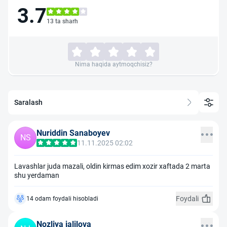
3.7
13 ta sharh
Nima haqida aytmoqchisiz?
Saralash
Nuriddin Sanaboyev
NS
11.11.2025 02:02
Lavashlar juda mazali, oldin kirmas edim xozir xaftada 2 marta
shu yerdaman
Foydali
14 odam foydali hisobladi
Nozliya jalilova