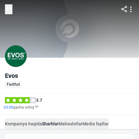
Evos
Fastfud
3.7
03:00
gacha ochiq
Kompaniya haqida
Sharhlar
Mahsulotlar
Media fayllar