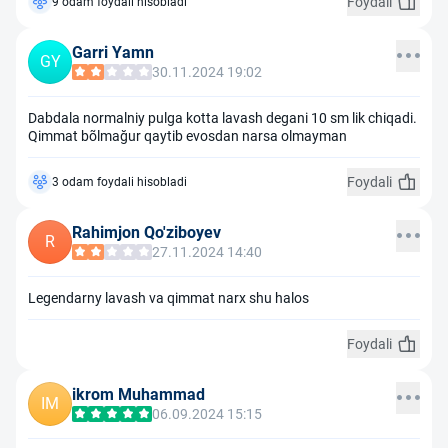
Foydali
9 odam foydali hisobladi
Garri Yamn
GY
30.11.2024 19:02
Dabdala normalniy pulga kotta lavash degani 10 sm lik chiqadi.
Qimmat bõlmağur qaytib evosdan narsa olmayman
Foydali
3 odam foydali hisobladi
Rahimjon Qo'ziboyev
R
27.11.2024 14:40
Legendarny lavash va qimmat narx shu halos
Foydali
ikrom Muhammad
IM
06.09.2024 15:15