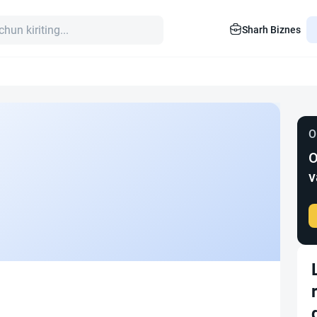
Sharh Biznes
O
O
v