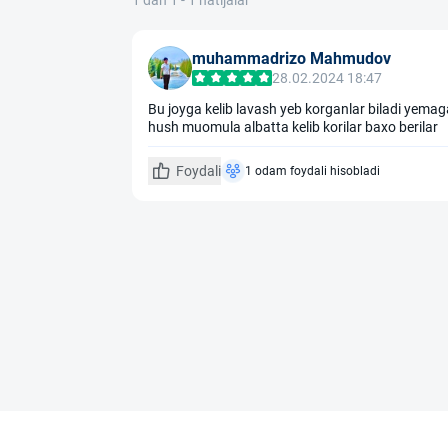
1 dan 1 - 1 natijalar
muhammadrizo Mahmudov
28.02.2024 18:47
Bu joyga kelib lavash yeb korganlar biladi yemaga
hush muomula albatta kelib korilar baxo berilar
Foydali
1 odam foydali hisobladi