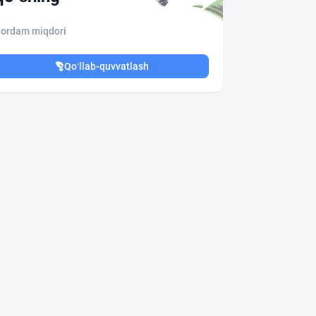
ordam miqdori
Qo‘llab-quvvatlash