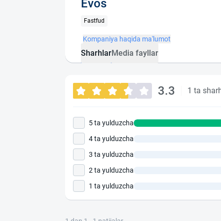
Evos
Fastfud
Kompaniya haqida ma'lumot
Sharhlar
Media fayllar
3.3
1 ta shar
5 ta yulduzcha
4 ta yulduzcha
3 ta yulduzcha
2 ta yulduzcha
1 ta yulduzcha