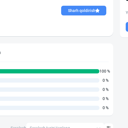
Sharh qoldirish
Y
h
100 %
0 %
0 %
0 %
0 %