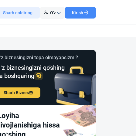
Sharh qoldiring
O'z
Kirish
‘z biznesingizni topa olmayapsizmi?
‘z biznesingizni qo'shing
a boshqaring
Sharh Biznes
Loyiha
rivojlanishiga hissa
qo‘shing