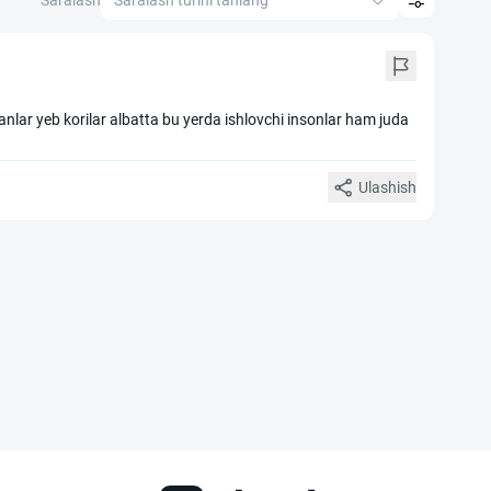
Saralash
Saralash turini tanlang
nlar yeb korilar albatta bu yerda ishlovchi insonlar ham juda
Ulashish