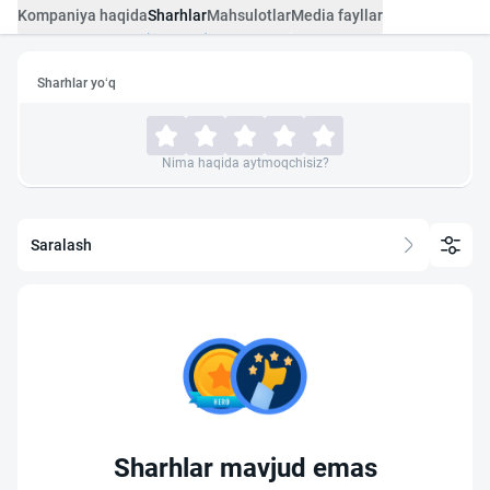
Kompaniya haqida
Sharhlar
Mahsulotlar
Media fayllar
Sharhlar yo‘q
Nima haqida aytmoqchisiz?
Saralash
Sharhlar mavjud emas