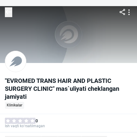
"EVROMED TRANS HAIR AND PLASTIC
SURGERY CLINIC" mas`uliyati cheklangan
jamiyati
Klinikalar
0
Ish vaqti ko‘rsatilmagan