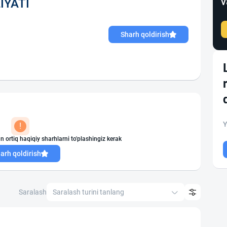
v
IYATI
Sharh qoldirish
Y
!
n ortiq haqiqiy sharhlarni to'plashingiz kerak
arh qoldirish
Saralash
Saralash turini tanlang