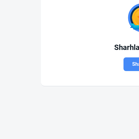
Sharhl
Sha