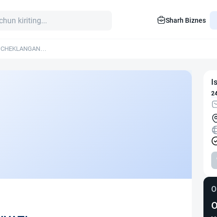
Sharh Biznes
I CHEKLANGAN
I
2
O
O