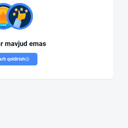
ar mavjud emas
rh qoldirish