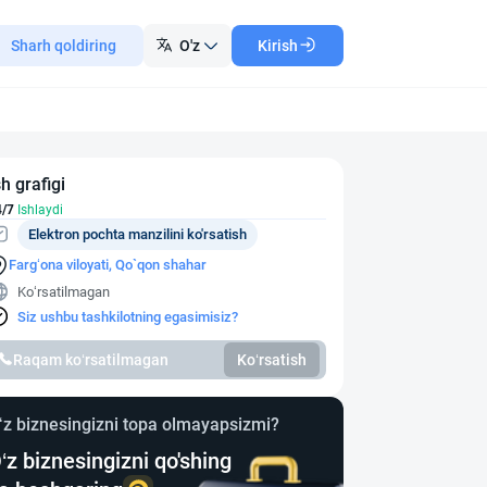
Sharh qoldiring
O'z
Kirish
sh grafigi
4/7
Ishlaydi
Elektron pochta manzilini ko'rsatish
Farg‘ona viloyati, Qo`qon shahar
Ko‘rsatilmagan
Siz ushbu tashkilotning egasimisiz?
Raqam ko‘rsatilmagan
Ko‘rsatish
‘z biznesingizni topa olmayapsizmi?
‘z biznesingizni qo'shing