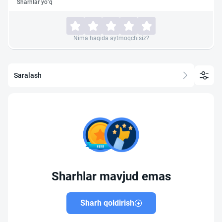
Sharhlar yo‘q
Nima haqida aytmoqchisiz?
Saralash
Sharhlar mavjud emas
Sharh qoldirish