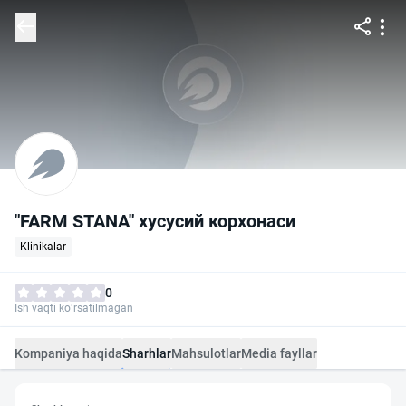
"FARM STANA" хусусий корхонаси
Klinikalar
0
Ish vaqti ko‘rsatilmagan
Kompaniya haqida
Sharhlar
Mahsulotlar
Media fayllar