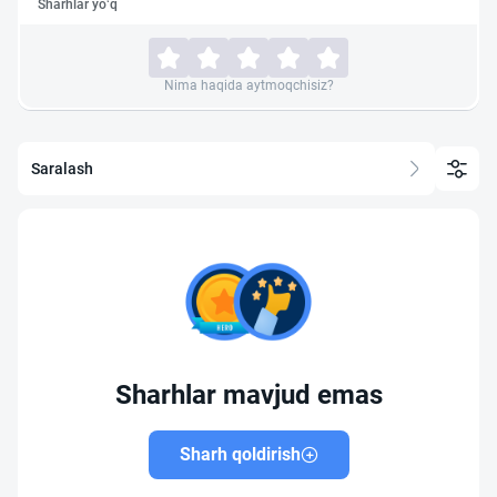
Sharhlar yo‘q
Nima haqida aytmoqchisiz?
Saralash
Sharhlar mavjud emas
Sharh qoldirish