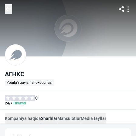
АГНКС
Yoqilg‘i quyish shoxobchasi
0
24/7
Ishlaydi
Kompaniya haqida
Sharhlar
Mahsulotlar
Media fayllar