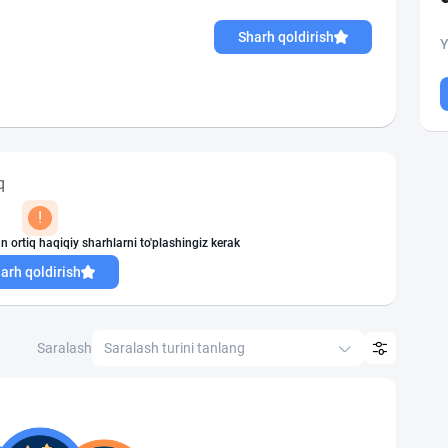
Sharh qoldirish
Y
q
!
n ortiq haqiqiy sharhlarni to'plashingiz kerak
arh qoldirish
Saralash
Saralash turini tanlang