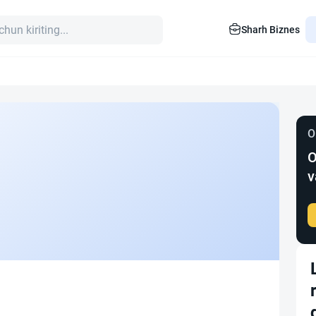
Sharh Biznes
O
O
v