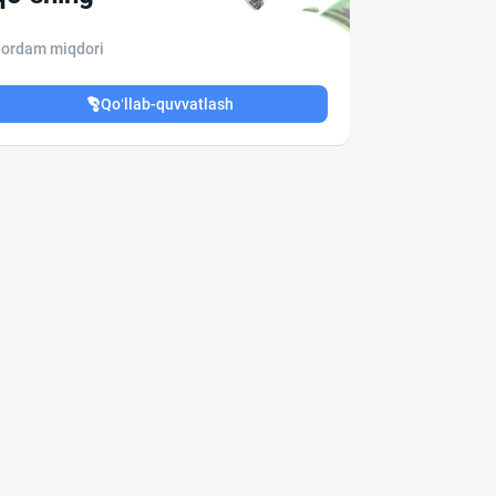
ordam miqdori
Qo‘llab-quvvatlash