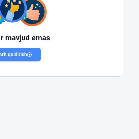
ar mavjud emas
rh qoldirish