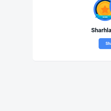
Sharhl
Sha