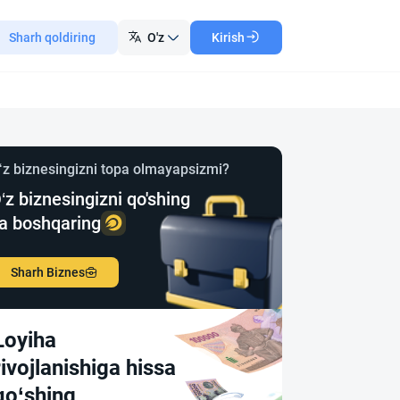
Sharh qoldiring
O'z
Kirish
‘z biznesingizni topa olmayapsizmi?
‘z biznesingizni qo'shing
a boshqaring
Sharh Biznes
Loyiha
rivojlanishiga hissa
qo‘shing