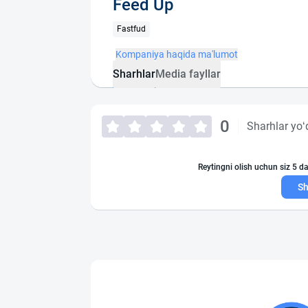
Feed Up
Fastfud
Kompaniya haqida ma'lumot
Sharhlar
Media fayllar
0
Sharhlar yo‘
Reytingni olish uchun siz 5 da
Sh