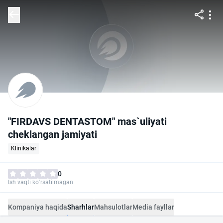
"FIRDAVS DENTASTOM" mas`uliyati
cheklangan jamiyati
Klinikalar
0
Ish vaqti ko‘rsatilmagan
Kompaniya haqida
Sharhlar
Mahsulotlar
Media fayllar