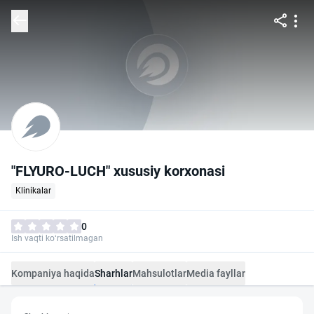
"FLYURO-LUCH" xususiy korxonasi
Klinikalar
0
Ish vaqti ko‘rsatilmagan
Kompaniya haqida
Sharhlar
Mahsulotlar
Media fayllar