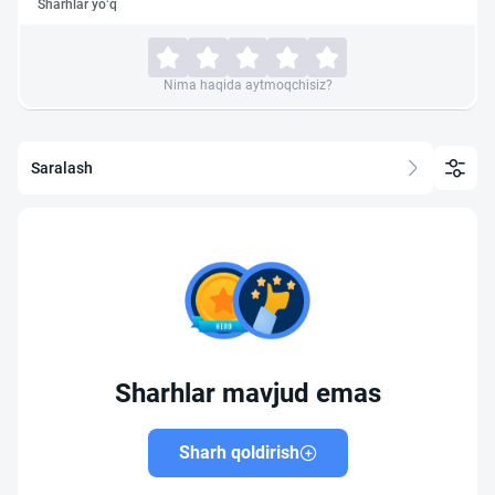
Sharhlar yo‘q
Nima haqida aytmoqchisiz?
Saralash
Sharhlar mavjud emas
Sharh qoldirish