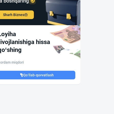
a boshqaring
Sharh Biznes
Loyiha
rivojlanishiga hissa
qo‘shing
ordam miqdori
Qo‘llab-quvvatlash