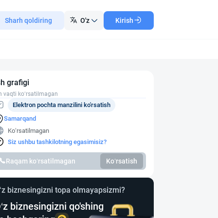
Sharh qoldiring
O'z
Kirish
sh grafigi
h vaqti ko‘rsatilmagan
Elektron pochta manzilini ko'rsatish
Samarqand
Ko‘rsatilmagan
Siz ushbu tashkilotning egasimisiz?
Raqam ko‘rsatilmagan
Ko‘rsatish
‘z biznesingizni topa olmayapsizmi?
‘z biznesingizni qo'shing