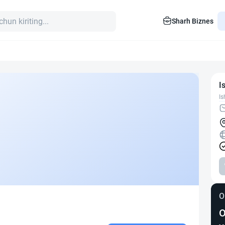
Sharh Biznes
I
Is
O
O