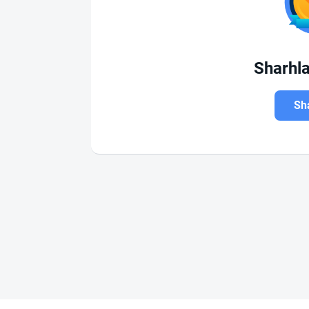
Sharhl
Sha