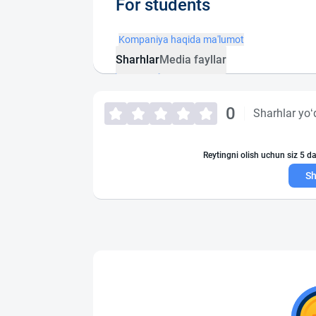
For students
Kompaniya haqida ma'lumot
Sharhlar
Media fayllar
0
Sharhlar yo‘
Reytingni olish uchun siz 5 da
Sh