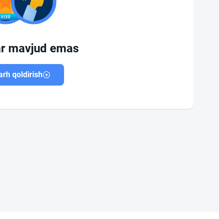
ar mavjud emas
rh qoldirish