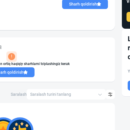
v
Sharh qoldirish
q
!
n ortiq haqiqiy sharhlarni to'plashingiz kerak
Y
arh qoldirish
Saralash
Saralash turini tanlang