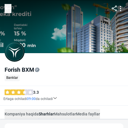
Forish BXM
Banklar
3.3
Ertaga ochiladi
09:00
da ochiladi
Kompaniya haqida
Sharhlar
Mahsulotlar
Media fayllar