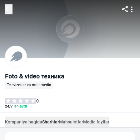
Foto & video техника
Televizorlar va multimedia
0
24/7
Ishlaydi
Kompaniya haqida
Sharhlar
Mahsulotlar
Media fayllar