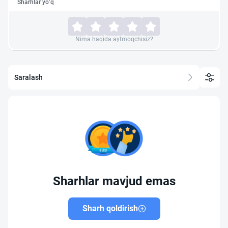
Sharhlar yo‘q
Nima haqida aytmoqchisiz?
Saralash
Sharhlar mavjud emas
Sharh qoldirish