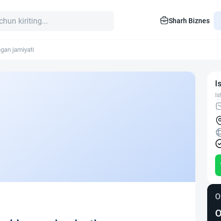
Sharh Biznes
gan jamiyati
I
Is
O
O