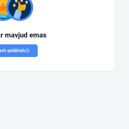
ar mavjud emas
rh qoldirish