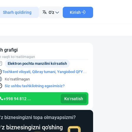
Sharh qoldiring
O'z
Kirish
sh grafigi
h vaqti ko‘rsatilmagan
Elektron pochta manzilini ko'rsatish
Toshkent viloyati, Qibray tumani, Yangiobod QFY
Buyuk kelajak ko'chasi, 1-uy
Ko‘rsatilmagan
Siz ushbu tashkilotning egasimisiz?
+998 94 812 ...
Ko‘rsatish
‘z biznesingizni topa olmayapsizmi?
‘z biznesingizni qo'shing