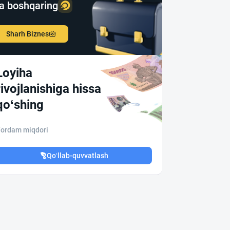
a boshqaring
Sharh Biznes
Loyiha
rivojlanishiga hissa
qo‘shing
ordam miqdori
Qo‘llab-quvvatlash