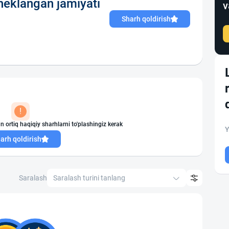
heklangan jamiyati
v
Sharh qoldirish
!
n ortiq haqiqiy sharhlarni to'plashingiz kerak
Y
arh qoldirish
Saralash
Saralash turini tanlang