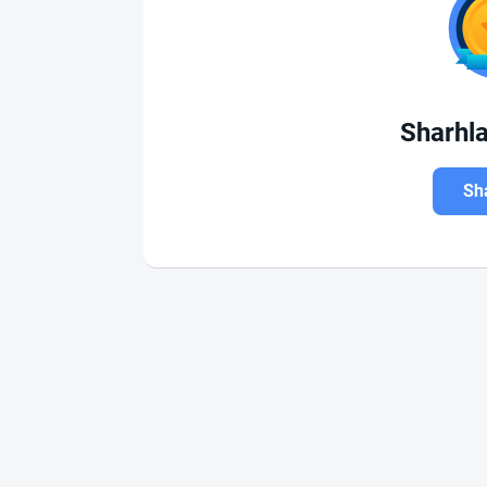
Sharhl
Sha