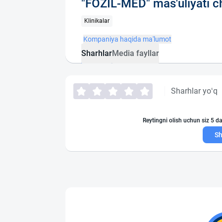
"FOZIL-MED" mas'uliyati c
Klinikalar
Kompaniya haqida ma'lumot
Sharhlar
Media fayllar
Sharhlar yo‘q
Reytingni olish uchun siz 5 da
Sh