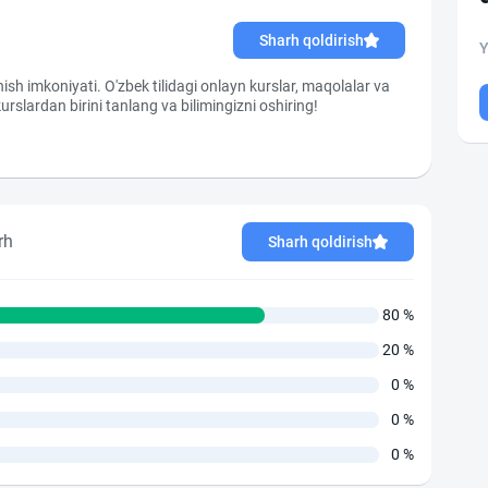
Sharh qoldirish
Y
sh imkoniyati. O'zbek tilidagi onlayn kurslar, maqolalar va
slardan birini tanlang va bilimingizni oshiring!
rh
Sharh qoldirish
80 %
20 %
0 %
0 %
0 %