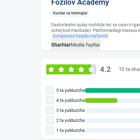
Fozilov Academy
Kurslar va treninglar
Dasturlashni qulay muhitda tez va oson o‘rgani
ochiq kod manbalari. Platformadagi maxsus kur
Kompaniya haqida ma'lumot
Sharhlar
Media fayllar
4.2
10 ta sha
5 ta yulduzcha
4 ta yulduzcha
3 ta yulduzcha
2 ta yulduzcha
1 ta yulduzcha