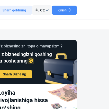
Sharh qoldiring
O'z
Kirish
‘z biznesingizni topa olmayapsizmi?
‘z biznesingizni qo'shing
a boshqaring
Sharh Biznes
Loyiha
rivojlanishiga hissa
qo‘shing