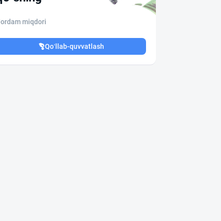
ordam miqdori
Qo‘llab-quvvatlash