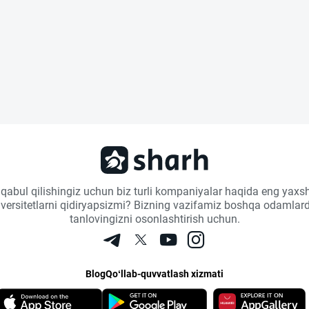
 qabul qilishingiz uchun biz turli kompaniyalar haqida eng yaxsh
niversitetlarni qidiryapsizmi? Bizning vazifamiz boshqa odamlard
tanlovingizni osonlashtirish uchun.
Blog
Qo‘llab-quvvatlash xizmati