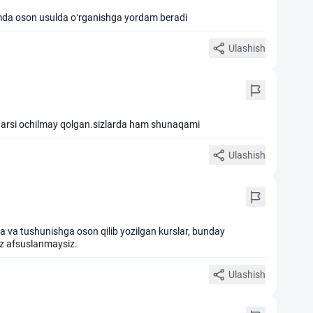
amda oson usulda oʻrganishga yordam beradi
Ulashish
 darsi ochilmay qolgan.sizlarda ham shunaqami
Ulashish
a va tushunishga oson qilib yozilgan kurslar, bunday
iz afsuslanmaysiz.
Ulashish