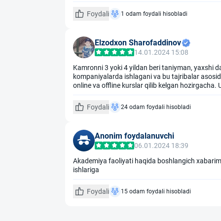
Foydali
1 odam foydali hisobladi
Elzodxon Sharofaddinov
14.01.2024 15:08
Kamronni 3 yoki 4 yildan beri taniyman, yaxshi da
kompaniyalarda ishlagani va bu tajribalar asosid
online va offline kurslar qilib kelgan hozirgacha.
Foydali
24 odam foydali hisobladi
Anonim foydalanuvchi
06.01.2024 18:39
Akademiya faoliyati haqida boshlangich xabarim 
ishlariga
Foydali
15 odam foydali hisobladi