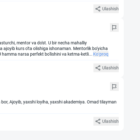
Ulashish
sturchi, mentor va do'st. U bir necha mahalliy
a ajoyib kurs o'ta olishiga ishonaman. Mentorlik bo'yicha
 U hamma narsa perfekt bo'lishini va ketma-ketli
...
Ko‘proq
Ulashish
bor, Ajoyib, yaxshi loyiha, yaxshi akademiya. Omad tilayman
Ulashish