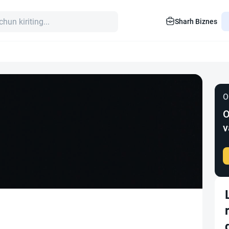
Sharh Biznes
O
O
v