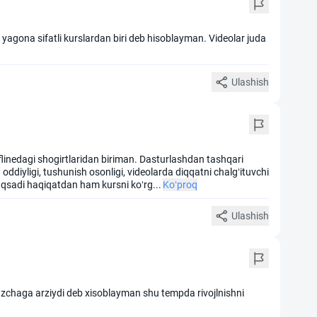
a yagona sifatli kurslardan biri deb hisoblayman. Videolar juda
Ulashish
fflinedagi shogirtlaridan biriman. Dasturlashdan tashqari
ddiyligi, tushunish osonligi, videolarda diqqatni chalgʻituvchi
aqsadi haqiqatdan ham kursni koʻrg
...
Ko‘proq
Ulashish
uzchaga arziydi deb xisoblayman shu tempda rivojlnishni