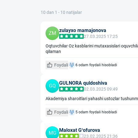
10 dan 1 - 10 natijalar
zulayxo mamajonova
ZM
27.03.2025 17:25
Oqtuvchilar Oz kasblarini mutaxasislari oquvchil
qilaman
Foydali
6 odam foydali hisobladi
GULNORA quldoshiva
GQ
02.03.2025 09:49
Akademiya sharoitlari yahashi ustozlar tushunmag
Foydali
5 odam foydali hisobladi
Maloxat Gʻofurova
MG
23.02.2025 21:36