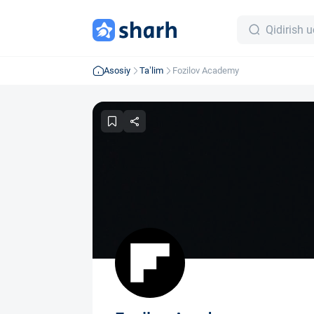
Asosiy
Ta’lim
Fozilov Academy