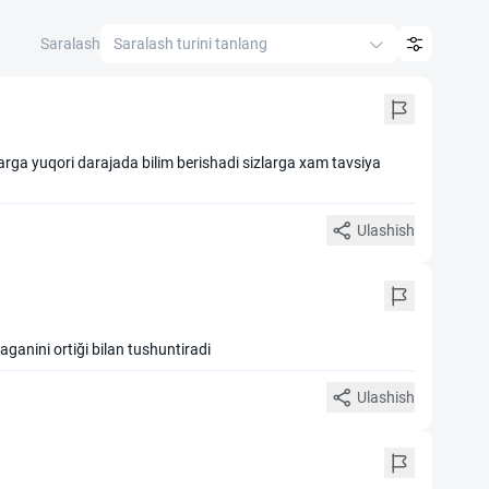
Saralash
Saralash turini tanlang
arga yuqori darajada bilim berishadi sizlarga xam tavsiya
Ulashish
anini ortiği bilan tushuntiradi
Ulashish