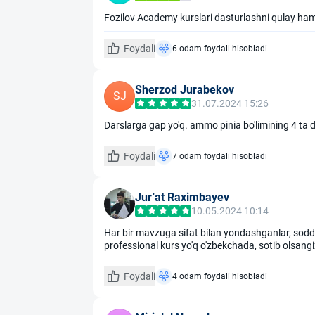
Fozilov Academy kurslari dasturlashni qulay h
Foydali
6 odam foydali hisobladi
Sherzod Jurabekov
SJ
31.07.2024 15:26
Darslarga gap yo'q. ammo pinia bo'limining 4 ta
Foydali
7 odam foydali hisobladi
Jur’at Raximbayev
10.05.2024 10:14
Har bir mavzuga sifat bilan yondashganlar, sodd
professional kurs yo'q o'zbekchada, sotib olsang
Foydali
4 odam foydali hisobladi