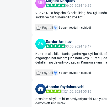
Mirjalol Norqulov
MN
06.05.2024 16:25
Vue va Nuxt bo'yicha o'zbek tilidagi hozirgi kund
sodda va tushunarli qilib yozilibti.
Foydali
6 odam foydali hisobladi
Sardor Aminov
SA
03.05.2024 19:47
Kamron aka bilan tanishganimizga 4 yil boʻldi, o
oʻrgangan narsalarim juda ham koʻp. Kursni juda o
detallarning deyarli yoʻqligidan Kamron akani m
Foydali
5 odam foydali hisobladi
Anonim foydalanuvchi
21.02.2024 05:15
Assalom aleykum bilim saviyasi yaxshi 4 ta yuld
davom ettirish kerak