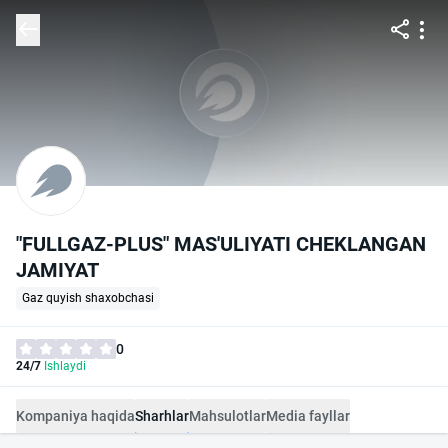
"FULLGAZ-PLUS" MAS'ULIYATI CHEKLANGAN
JAMIYAT
Gaz quyish shaxobchasi
0
24/7
Ishlaydi
Kompaniya haqida
Sharhlar
Mahsulotlar
Media fayllar