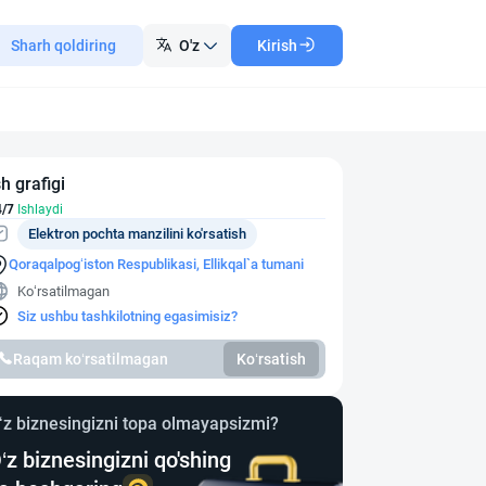
Sharh qoldiring
O'z
Kirish
sh grafigi
4/7
Ishlaydi
Elektron pochta manzilini ko'rsatish
Qoraqalpog‘iston Respublikasi, Ellikqal`a tumani
Ko‘rsatilmagan
Siz ushbu tashkilotning egasimisiz?
Raqam ko‘rsatilmagan
Ko‘rsatish
‘z biznesingizni topa olmayapsizmi?
‘z biznesingizni qo'shing