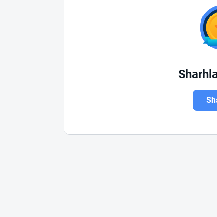
Sharhl
Sha