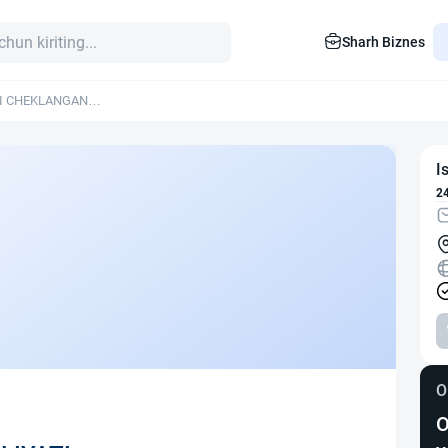
Sharh Biznes
TI CHEKLANGAN
I
2
O
O