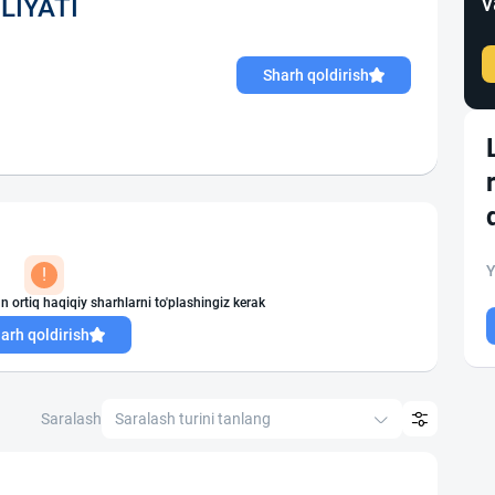
v
LIYATI
Sharh qoldirish
Y
!
n ortiq haqiqiy sharhlarni to'plashingiz kerak
arh qoldirish
Saralash
Saralash turini tanlang