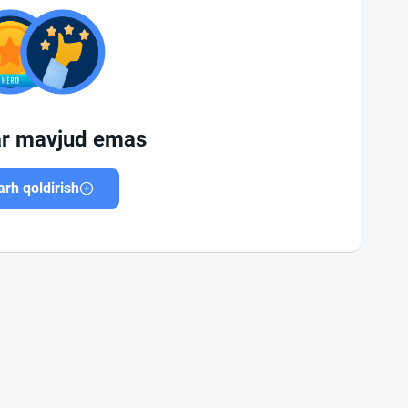
ar mavjud emas
rh qoldirish