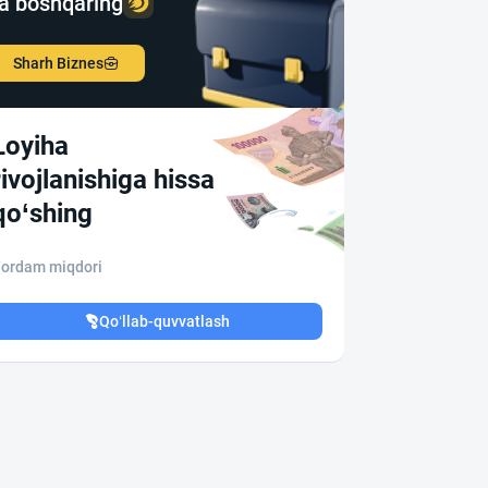
a boshqaring
Sharh Biznes
Loyiha
rivojlanishiga hissa
qo‘shing
ordam miqdori
Qo‘llab-quvvatlash