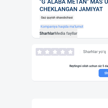
"G`ALABA METAN" MAS`U
CHEKLANGAN JAMIYAT
Gaz quyish shaxobchasi
Kompaniya haqida ma'lumot
Sharhlar
Media fayllar
Sharhlar yo‘q
Reytingni olish uchun siz 5 da
Sh