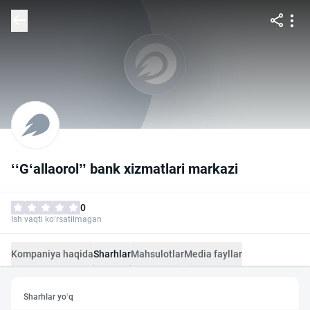
ʻʻG‘allaorol’’ bank xizmatlari markazi
0
Ish vaqti ko‘rsatilmagan
Kompaniya haqida
Sharhlar
Mahsulotlar
Media fayllar
Sharhlar yo‘q