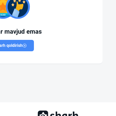
ar mavjud emas
rh qoldirish