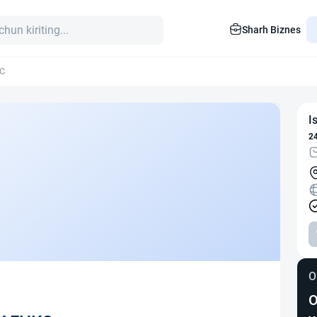
Sharh Biznes
С
I
2
O
O