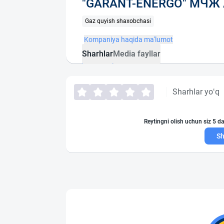
"GARANT-ENERGO" МЧЖ
Gaz quyish shaxobchasi
Kompaniya haqida ma'lumot
Sharhlar
Media fayllar
Sharhlar yo‘q
Reytingni olish uchun siz 5 da
Sh