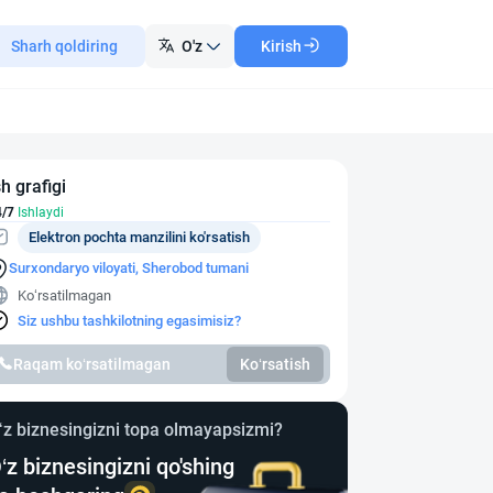
Sharh qoldiring
O'z
Kirish
sh grafigi
4/7
Ishlaydi
Elektron pochta manzilini ko'rsatish
Surxondaryo viloyati, Sherobod tumani
Ko‘rsatilmagan
Siz ushbu tashkilotning egasimisiz?
Raqam ko‘rsatilmagan
Ko‘rsatish
‘z biznesingizni topa olmayapsizmi?
‘z biznesingizni qo'shing