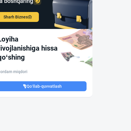
a boshqaring
Sharh Biznes
Loyiha
rivojlanishiga hissa
qo‘shing
ordam miqdori
Qo‘llab-quvvatlash