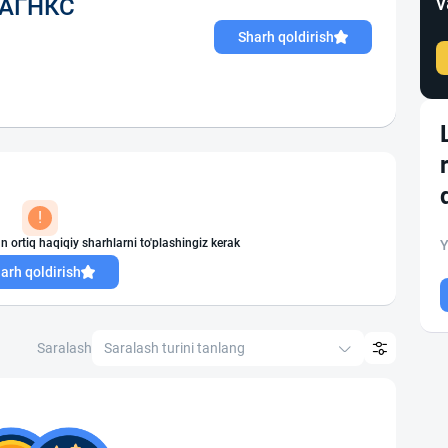
v
 АГНКС
Sharh qoldirish
!
n ortiq haqiqiy sharhlarni to'plashingiz kerak
Y
arh qoldirish
Saralash
Saralash turini tanlang