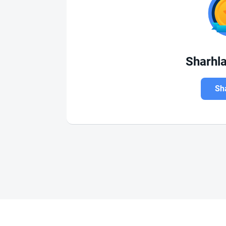
Sharhl
Sha