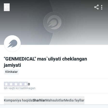
"GENMEDICAL" mas`uliyati cheklangan
jamiyati
Klinikalar
0
Ish vaqti ko‘rsatilmagan
Kompaniya haqida
Sharhlar
Mahsulotlar
Media fayllar